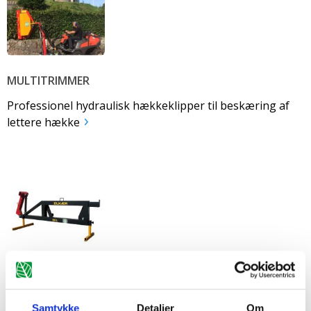
MULTITRIMMER
Professionel hydraulisk hækkeklipper til beskæring af
lettere hække
FRONTLÆSSERAMMER
Samtykke
Detaljer
Om