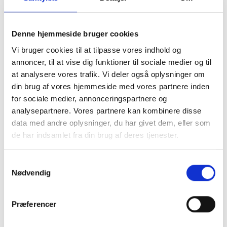
Frontlæsserammer for montering af ELKÆR produkt
Denne hjemmeside bruger cookies
Vi bruger cookies til at tilpasse vores indhold og
annoncer, til at vise dig funktioner til sociale medier og til
at analysere vores trafik. Vi deler også oplysninger om
din brug af vores hjemmeside med vores partnere inden
for sociale medier, annonceringspartnere og
REDSKABSARME
analysepartnere. Vores partnere kan kombinere disse
data med andre oplysninger, du har givet dem, eller som
Fleksible redskabsarme for stor rækkevidde
de har indsamlet fra din brug af deres tjenester.
Samtykkevalg
Nødvendig
Fandt du ikke hvad du søgte?
Kontakt os endelig - find den rigtige person her
Præferencer