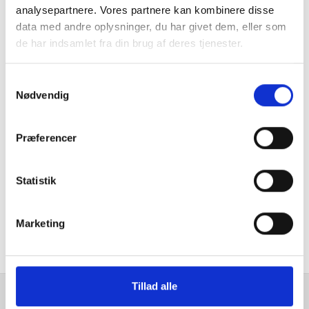
analysepartnere. Vores partnere kan kombinere disse
data med andre oplysninger, du har givet dem, eller som
de har indsamlet fra din brug af deres tjenester.
Frontlæsserammer
Samtykkevalg
Nødvendig
Præferencer
Redskabsarme
Statistik
Marketing
Kontakt salgsafdelingen vedr. ELKÆR's produkter
Tillad alle