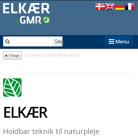
Søg
Menu
Du er her:
ELKÆR PRODUKTER
Tilbage
ELKÆR PRODUKTER
FORHANDLERE
GMR
ELKÆR
Om ELKÆR
Reservedele til ELKÆR
Holdbar teknik til naturpleje