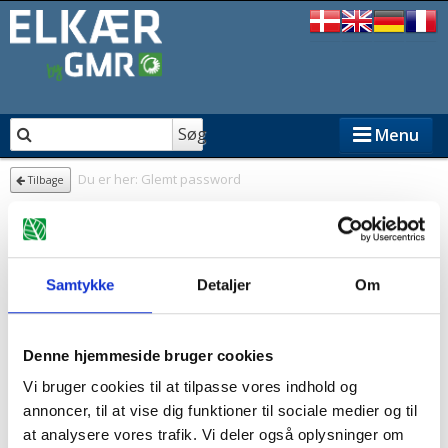
Søg
Menu
Du er her:
Glemt password
Tilbage
ELKÆR PRODUKTER
FORHANDLERE
Samtykke
Detaljer
Om
GMR
E-mail
Om ELKÆR
Denne hjemmeside bruger cookies
Vi bruger cookies til at tilpasse vores indhold og
Reservedele til ELKÆR
annoncer, til at vise dig funktioner til sociale medier og til
Send adgangskode
at analysere vores trafik. Vi deler også oplysninger om